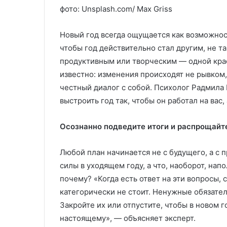
г
фото: Unsplash.com/ Max Griss
и
ч
н
Новый год всегда ощущается как возможнос
ы
чтобы год действительно стал другим, не 
й
продуктивным или творческим — одной крас
в
известно: изменения происходят не рывком
ы
б
честный диалог с собой. Психолог Радмила 
о
выстроить год так, чтобы он работал на вас, 
р
д
Осознанно подведите итоги и распрощайт
л
я
с
Любой план начинается не с будущего, а с 
о
силы в уходящем году, а что, наоборот, нап
в
почему? «Когда есть ответ на эти вопросы, 
р
категорически не стоит. Ненужные обязател
е
м
Закройте их или отпустите, чтобы в новом г
е
настоящему», — объясняет эксперт.
н