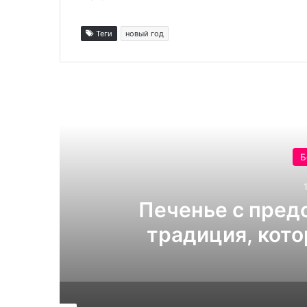
Теги
новый год
Читат
Б
рт
Печенье с пред
традиция, кото