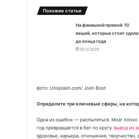
н
Похожие статьи
о
г
о
На финишной прямой: 10
п
вещей, которые стоит сдела
о
до конца года
т
20.12.2025
р
е
б
и
т
е
фото: Unsplash.com/ Josh Boot
л
я
Определите три ключевые сферы, на кото
Одна из ошибок — распыляться. Мозг плохо 
год превращается в бег по кругу.
вывод из з
здоровье, карьера, отношения, творчество