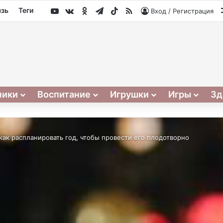
YouTube
vk.com
Одноклассники
Telegram
TikTok
RSS
язь
Теги
Вход / Регистрация
ники
Воспитание
Игрушки
Игры
Зд
 как распланировать год, чтобы провести его плодотворно