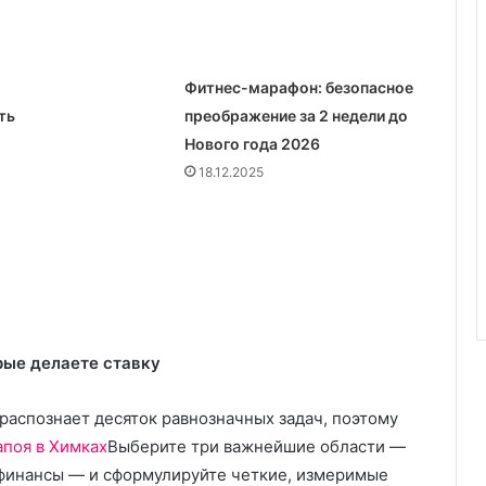
к
в
е
р
Фитнес-марафон: безопасное
н
ть
преображение за 2 недели до
у
Нового года 2026
т
18.12.2025
ь
с
п
о
к
о
й
н
ы
рые делаете ставку
й
с
распознает десяток равнозначных задач, поэтому
о
апоя в Химках
Выберите три важнейшие области —
н
, финансы — и сформулируйте четкие, измеримые