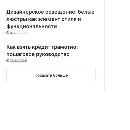
е
с
Дизайнерское освещение: белые
п
люстры как элемент стиля и
е
функциональности
ч
07.01.2026
е
н
Как взять кредит грамотно:
и
е
пошаговое руководство
а
28.12.2025
н
о
Показать больше
н
и
м
н
о
с
т
и