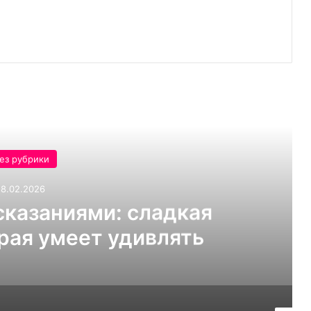
ь следующую
ез рубрики
18.02.2026
сказаниями: сладкая
рая умеет удивлять