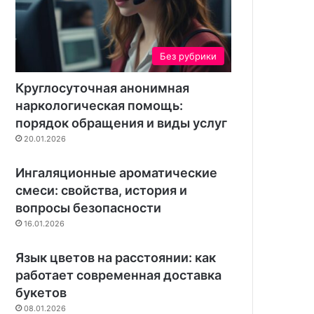
п
р
а
в
Без рубрики
и
л
Круглосуточная анонимная
а
,
наркологическая помощь:
р
порядок обращения и виды услуг
е
20.01.2026
ж
и
Ингаляционные ароматические
м
смеси: свойства, история и
р
вопросы безопасности
а
б
16.01.2026
о
т
Язык цветов на расстоянии: как
ы
работает современная доставка
и
букетов
о
08.01.2026
б