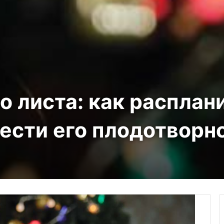
го листа: как расплан
вести его плодотворн