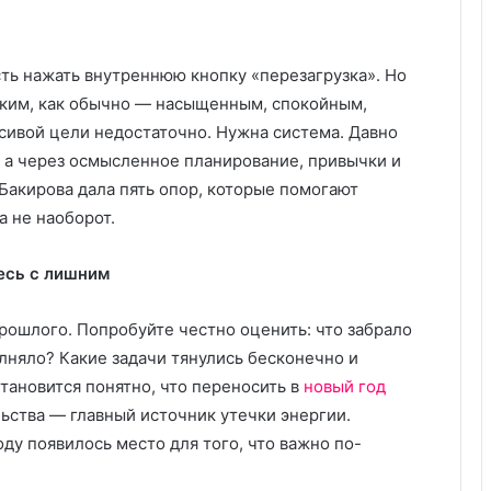
е
е
т
о
с
б
я
р
ть нажать внутреннюю кнопку «перезагрузка». Но
с
а
таким, как обычно — насыщенным, спокойным,
п
з
ивой цели недостаточно. Нужна система. Давно
л
о
, а через осмысленное планирование, привычки и
а
в
ч
а
Бакирова дала пять опор, которые помогают
е
н
а не наоборот.
м
и
и
е
есь с лишним
к
:
р
ч
и
т
прошлого. Попробуйте честно оценить: что забрало
к
о
олняло? Какие задачи тянулись бесконечно и
о
л
становится понятно, что переносить в
новый год
м
у
ьства — главный источник утечки энергии.
—
ч
и
ш
оду появилось место для того, что важно по-
к
е
а