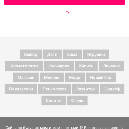
Выбор
Дети
Зима
Игрушки
Косметология
Кулинария
Купить
Лечение
Магазин
Мнение
Мода
Новый Год
Показатели
Психология
Развитие
Советф
Советы
Стиль
Сайт для будущих мам и мам с детьми © Все права защищены