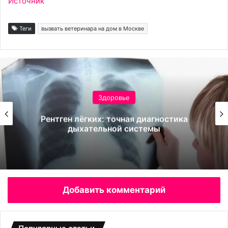
Источник
Теги
вызвать ветеринара на дом в Москве
Здоровье
Кариес: безобидное пятнышко или путь к
потере зуба?
Добавить комментарий