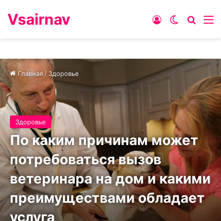
Vsairnav
Войти
Switch ski
Искат
М
Главная
/
Здоровье
Здоровье
По каким причинам может
потребоваться вызов
ветеринара на дом и какими
преимуществами обладает
услуга