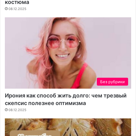
ф
костюма
о
08.12.2025
р
т
в
и
н
т
е
р
ь
е
р
Без рубрики
е
Ирония как способ жить долго: чем трезвый
скепсис полезнее оптимизма
08.12.2025