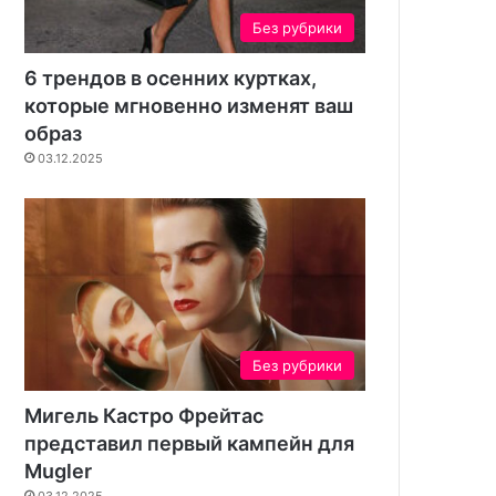
и
Без рубрики
е
д
6 трендов в осенних куртках,
л
которые мгновенно изменят ваш
я
образ
м
о
03.12.2025
б
и
л
ь
н
ы
х
л
Без рубрики
ю
д
Мигель Кастро Фрейтас
е
й
представил первый кампейн для
Mugler
03.12.2025