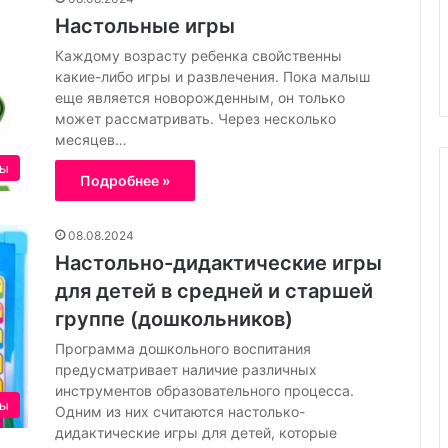
й
к просыпается с
26.08.2024
Настольные игры
с
ом — и как
Детский сад или домашнее
а
Каждому возрасту ребенка свойственны
йный сон
образование: что лучше
д
какие-либо игры и развлечения. Пока малыш
и
еще является новорожденным, он только
л
может рассматривать. Через несколько
и
месяцев…
д
ры
о
Подробнее »
м
а
ш
08.08.2024
н
Настольно-дидактические игры
е
для детей в средней и старшей
е
группе (дошкольников)
о
б
Программа дошкольного воспитания
р
предусматривает наличие различных
а
инструментов образовательного процесса.
з
ры
Одним из них считаются настолько-
о
дидактические игры для детей, которые
в