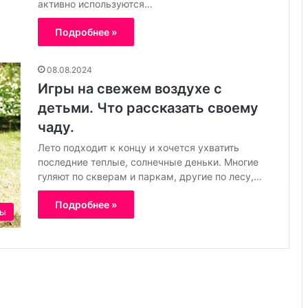
активно используются…
а
н
Подробнее »
и
е
:
08.08.2024
ч
Игры на свежем воздухе с
т
детьми. Что рассказать своему
о
чаду.
л
у
Лето подходит к концу и хочется ухватить
ч
последние теплые, солнечные деньки. Многие
ш
гуляют по скверам и паркам, другие по лесу,…
е
Подробнее »
ры