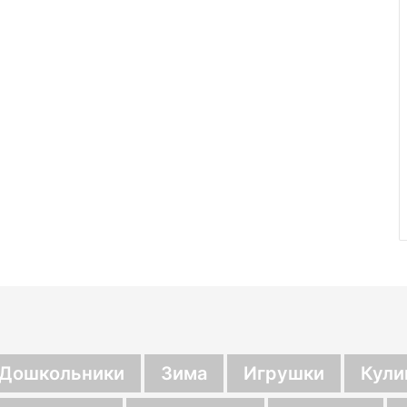
Дошкольники
Зима
Игрушки
Кули